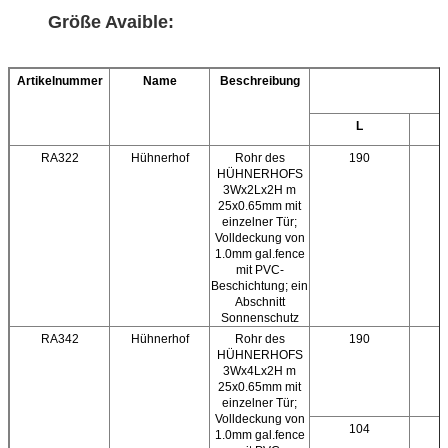
Größe Avaible:
Artikelnummer
Name
Beschreibung
L
RA322
Hühnerhof
Rohr des
190
HÜHNERHOFS
3Wx2Lx2H m
25x0.65mm mit
einzelner Tür;
Volldeckung von
1.0mm gal.fence
mit PVC-
Beschichtung; ein
Abschnitt
Sonnenschutz
RA342
Hühnerhof
Rohr des
190
HÜHNERHOFS
3Wx4Lx2H m
25x0.65mm mit
einzelner Tür;
Volldeckung von
104
1.0mm gal.fence