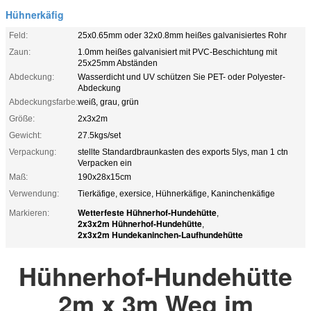
Hühnerkäfig
Feld:
25x0.65mm oder 32x0.8mm heißes galvanisiertes Rohr
Zaun:
1.0mm heißes galvanisiert mit PVC-Beschichtung mit
25x25mm Abständen
Abdeckung:
Wasserdicht und UV schützen Sie PET- oder Polyester-
Abdeckung
Abdeckungsfarbe:
weiß, grau, grün
Größe:
2x3x2m
Gewicht:
27.5kgs/set
Verpackung:
stellte Standardbraunkasten des exports 5lys, man 1 ctn
Verpacken ein
Maß:
190x28x15cm
Verwendung:
Tierkäfige, exersice, Hühnerkäfige, Kaninchenkäfige
Wetterfeste Hühnerhof-Hundehütte
Markieren:
,
2x3x2m Hühnerhof-Hundehütte
,
2x3x2m Hundekaninchen-Laufhundehütte
Hühnerhof-Hundehütte
2m x 3m Weg im