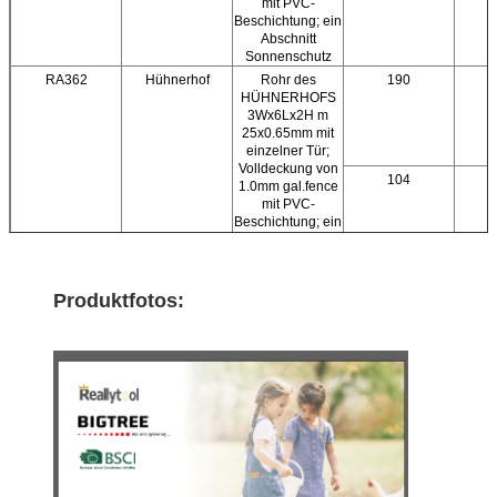
mit PVC-
Beschichtung; ein
Abschnitt
Sonnenschutz
RA362
Hühnerhof
Rohr des
190
HÜHNERHOFS
3Wx6Lx2H m
25x0.65mm mit
einzelner Tür;
Volldeckung von
104
1.0mm gal.fence
mit PVC-
Beschichtung; ein
Abschnitt
Sonnenschutz
RA382
Hühnerhof
Rohr des
190
Produktfotos:
HÜHNERHOFS
3Wx8Lx2H m
25x0.65mm mit
einzelner Tür;
104
Volldeckung von
1.0mm gal.fence
mit PVC-
Beschichtung;
64
Abschnitt zwei
von
Sonnenschutz