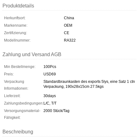
Produktdetails
Herkunftsort:
China
Markenname:
OEM
Zertifizierung:
CE
Modellnummer:
RA322
Zahlung und Versand AGB
Min Bestellmenge:
100Pcs
Preis:
USD69
Verpackung
Standardbraunkasten des exports 5lys, eine Satz 1 ctn
Verpackung, 190x28x15cm 27.5kgs
Informationen:
Lieferzeit:
30days
Zahlungsbedingungen:
L/C, T/T
Versorgungsmaterial-
2000 Stück/Tag
Fähigkeit:
Beschreibung