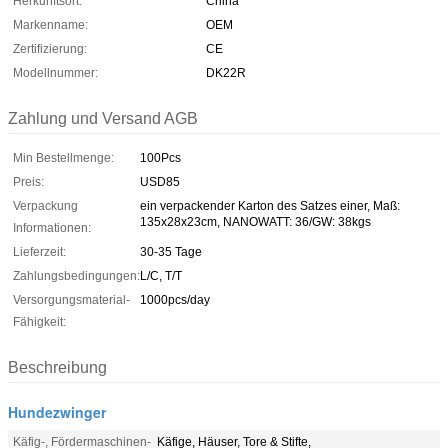
Herkunftsort:
China
Markenname:
OEM
Zertifizierung:
CE
Modellnummer:
DK22R
Zahlung und Versand AGB
Min Bestellmenge:
100Pcs
Preis:
USD85
Verpackung
ein verpackender Karton des Satzes einer, Maß:
135x28x23cm, NANOWATT: 36/GW: 38kgs
Informationen:
Lieferzeit:
30-35 Tage
Zahlungsbedingungen:
L/C, T/T
Versorgungsmaterial-
1000pcs/day
Fähigkeit:
Beschreibung
Hundezwinger
Käfig-, Fördermaschinen-
Käfige, Häuser, Tore & Stifte,