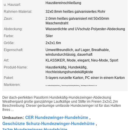
Haustiereinschließung
u. Hausart:
Rahmen-Material:
32x0.8mm heißes galvanisiertes Rohr
Zaun:
2.0mm heißes galvanisiert mit 50x50mm
Maschendraht
Abdeckung:
Wasserdichte und UVschutz-Polyester-Abdeckung
Farbe:
Siler
Größe:
2x2x1.6m
Eigenschaft:
Umweltfreundlich, auf Lager, Breathable,
windundurchlässig, dauerhaft
Art:
KLASSIKER, Mode, elegant, Neu-Mode, Sport
Produkt-Name:
Haustierkäfig, Hundekäfig,
Hochleistungshundekäfigkiste
Paket:
5-layers runzelte Karton, PC einer in einem Karton
Markieren:
,
,
2x1.8m Hundekäfig-Hundehütte
Überdachungs-Hundekäfig-Hundehütte
Hundezwinger der Hinterhof-2x1.8m
Der dach-perfekten Passform Hundekäfig-Hundezwinger-Abdeckung
Weathergard große ganzjährige Laufkäfige und Stifte im Freien 2x2x1.2m
Beschreibung: Dieser geräumige umfasste Hundezwinger ist für das Halten
Ihres ...
CER Hundezwinger-Hundehütte
Umbauten:
,
Geschützte Schutz-Hundezwinger-Hundehütte
,
3x3m Hundezwinger-Hundehütte