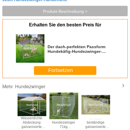
Produkt-Beschreibung >
Erhalten Sie den besten Preis für
Der dach-perfekten Passform
Hundekäfig-Hundezwinger-
Abdeckung Weathergard große
ganzjährige Laufkäfige und Stifte
im Freien 2x2x1.6m
Fortsetzen
Hundezwinger
Mehr
 saubere
Wasserdichte
Windundurchlässige
Verrosten
Im Fre
heiße
Abdeckung
Hundezwinger
beständige
galvani
isierte
galvanisierte
71kg
galvanisierte
asphalt