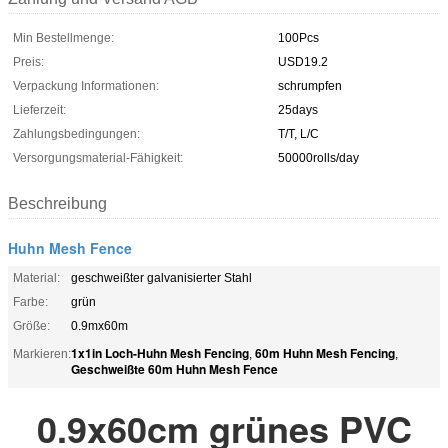
Min Bestellmenge:
100Pcs
Preis:
USD19.2
Verpackung Informationen:
schrumpfen
Lieferzeit:
25days
Zahlungsbedingungen:
T/T, L/C
Versorgungsmaterial-Fähigkeit:
50000rolls/day
Beschreibung
Huhn Mesh Fence
Material:
geschweißter galvanisierter Stahl
Farbe:
grün
Größe:
0.9mx60m
1x1in Loch-Huhn Mesh Fencing
60m Huhn Mesh Fencing
Markieren:
,
,
Geschweißte 60m Huhn Mesh Fence
0.9x60cm grünes PVC