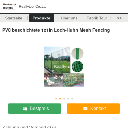
Reallytool Co.,Ltd
Startseite
Produkte
Über uns
Fabrik Tour
>>
PVC beschichtete 1x1in Loch-Huhn Mesh Fencing
Bestpreis
Kontakt
Zahlung und Versand AGB