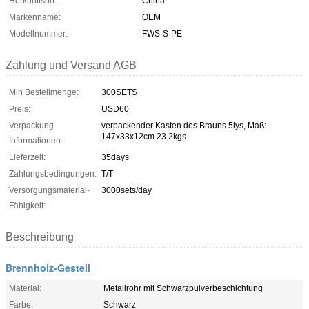
Herkunftsort:
China
Markenname:
OEM
Modellnummer:
FWS-S-PE
Zahlung und Versand AGB
Min Bestellmenge:
300SETS
Preis:
USD60
Verpackung
verpackender Kasten des Brauns 5lys, Maß:
147x33x12cm 23.2kgs
Informationen:
Lieferzeit:
35days
Zahlungsbedingungen:
T/T
Versorgungsmaterial-
3000sets/day
Fähigkeit:
Beschreibung
Brennholz-Gestell
Material:
Metallrohr mit Schwarzpulverbeschichtung
Farbe:
Schwarz