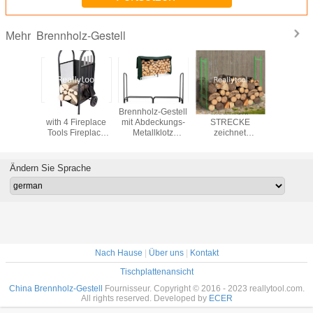
Brennholz-Gestell
Mehr
lzklotz-
Firewood Rack
Brennholz-Gestell
Metallrohr
Mittle
tand des
with 4 Fireplace
mit Abdeckungs-
STRECKE
Size135x
haften
Tools Fireplace
Metallklotz
zeichnet
Metallbre
hmiedeeisens
Log Holder for
speichern 200 x
Brennholz-
Geste
er
Indoor and
116 x 36 cm
Gestell-
Anthrazit
zhalterzusätze
Outdoor Use Iron
Schwarze das im
Gewächshaus
Brennholz-
Ändern Sie Sprache
alen im
Log Holder
Freien
aufzeichnet
der Hi
ragbarer
Storage Set Black
DEHNBARES
Kaminholz
deckung
Grün auf
stape
Nach Hause
|
Über uns
|
Kontakt
Tischplattenansicht
China Brennholz-Gestell
Fournisseur. Copyright © 2016 - 2023 reallytool.com.
All rights reserved. Developed by
ECER