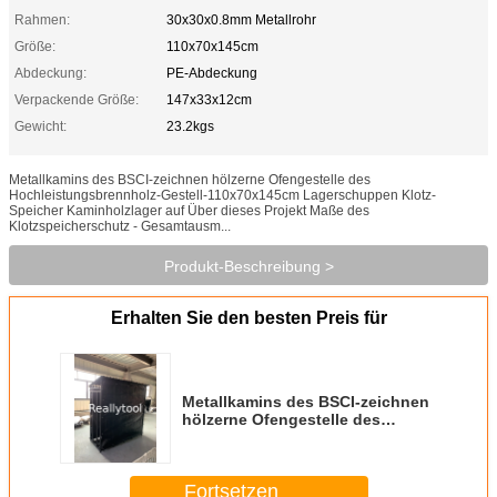
Rahmen:
30x30x0.8mm Metallrohr
Größe:
110x70x145cm
Abdeckung:
PE-Abdeckung
Verpackende Größe:
147x33x12cm
Gewicht:
23.2kgs
Metallkamins des BSCI-zeichnen hölzerne Ofengestelle des
Hochleistungsbrennholz-Gestell-110x70x145cm Lagerschuppen Klotz-
Speicher Kaminholzlager auf Über dieses Projekt Maße des
Klotzspeicherschutz - Gesamtausm...
Produkt-Beschreibung >
Erhalten Sie den besten Preis für
Metallkamins des BSCI-zeichnen
hölzerne Ofengestelle des
Hochleistungsbrennholz-Gestell-
110x70x145cm Lagerschuppen
Klotz-Speicher Kaminholzlager
Fortsetzen
auf