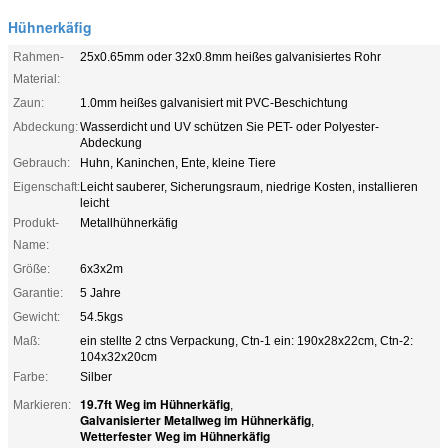
Hühnerkäfig
Rahmen-
25x0.65mm oder 32x0.8mm heißes galvanisiertes Rohr
Material:
Zaun:
1.0mm heißes galvanisiert mit PVC-Beschichtung
Abdeckung:
Wasserdicht und UV schützen Sie PET- oder Polyester-
Abdeckung
Gebrauch:
Huhn, Kaninchen, Ente, kleine Tiere
Eigenschaft:
Leicht sauberer, Sicherungsraum, niedrige Kosten, installieren
leicht
Produkt-
Metallhühnerkäfig
Name:
Größe:
6x3x2m
Garantie:
5 Jahre
Gewicht:
54.5kgs
Maß:
ein stellte 2 ctns Verpackung, Ctn-1 ein: 190x28x22cm, Ctn-2:
104x32x20cm
Farbe:
Silber
19.7ft Weg im Hühnerkäfig
Markieren:
,
Galvanisierter Metallweg im Hühnerkäfig
,
Wetterfester Weg im Hühnerkäfig