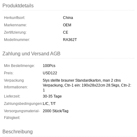
Produktdetails
Herkunftsort:
China
Markenname:
OEM
Zertifizierung:
CE
Modellnummer:
RA362T
Zahlung und Versand AGB
Min Bestellmenge:
100Pcs
Preis:
USD122
Verpackung
5lys stellte brauner Standardkarton, man 2 ctns
Verpackung, Ctn-1 ein: 190x28x22cm 28.5kgs, Ctn-2:
Informationen:
1
Lieferzeit:
30-35 Tage
Zahlungsbedingungen:
L/C, T/T
Versorgungsmaterial-
2000 Stück/Tag
Fähigkeit:
Beschreibung